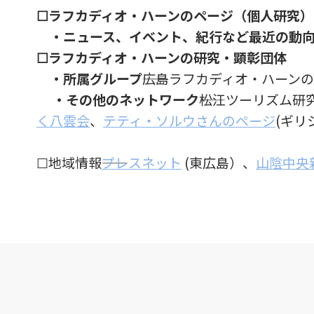
☐ラフカディオ・ハーンのページ（個人研究）
・ニュース、イベント、紀行など最近の動
☐ラフカディオ・ハーンの研究・顕彰団体
・所属グループ――
広島ラフカディオ・ハーン
・その他のネットワーク
――松江ツーリズム研
く八雲会
、
テティ・ソルウさんのページ
(ギリ
☐地域情報――
プレスネット
(東広島）、
山陰中央