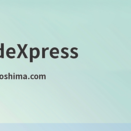
eXpress
shima.com