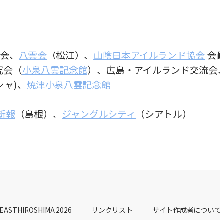
向
の会、
八雲会
（松江）、
山陰日本アイルランド協会
会
究会（
小泉八雲記念館
）、広島・アイルランド交流会
シャ)、
焼津小泉八雲記念館
新報
（島根）、
ジャングルシティ
（シアトル）
EASTHIROSHIMA 2026
リンクリスト
サイト作成者につい