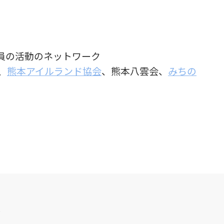
員の活動のネットワーク
、
熊本アイルランド協会
、熊本八雲会、
みちの
て