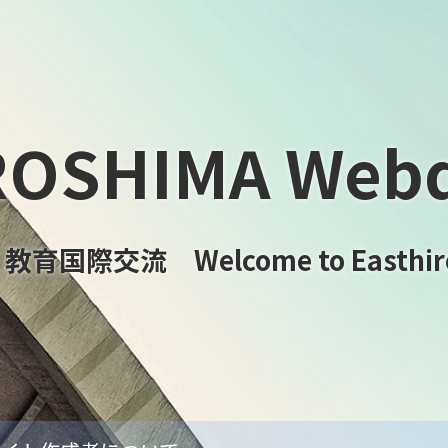
ROSHIMA Webd
国際交流 Welcome to Easthiro